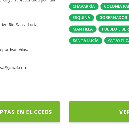
CHAVARRÍA
COLONIA P
ESQUINA
GOBERNADOR 
ivo Río Santa Lucía,
MANTILLA
PUEBLO LIBE
SANTA LUCÍA
YATAYTÍ C
por Iván Vilas.
nsa@gmail.com
.
PTAS EN EL CCEDS
VE