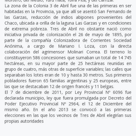
La zona de la Colonia 3 de Abril fue una de las primeras en ser
habitadas en la Provincia, ya que allí se asentó San Fernando de
las Garzas, reducción de indios abipones provenientes del
Chaco, ubicada a orilla de la laguna Las Garzas y en condiciones
de extrema pobreza. Tres de Abril no obstante nació como
iniciativa privada de colonización el 26 de mayo de 1895, por
parte de la compañía Colonizadora de Corrientes Sociedad
Anónima, a cargo de Mariano I. Loza, con la directa
colaboración del agrimensor Molinari Correa. El terreno lo
constituyeron 586 concesiones que sumaban un total de 14 745
hectáreas, en su mayor parte de 25 hectáreas reunidas en
grupo de cuatro, más otras de superficie variables; las calles que
separaban los lotes eran de 10 y hasta 30 metros. Sus primeros
pobladores fueron 65 familias argentinas y 25 europeas, entre
las que se destacaban 12 de origen francés y 11 belgas.
El 7 de diciembre de 2011, por Ley Provincial Nº 6096 fue
declarada municipio, ley que fuera promulgada por Decreto del
Poder Ejecutivo Provincial Nº 2964, el 12 de Diciembre del
mismo año. En el año 2013 se convocó a las primeras
elecciones en las que los vecinos de Tres de Abril elegirían sus
propias autoridades