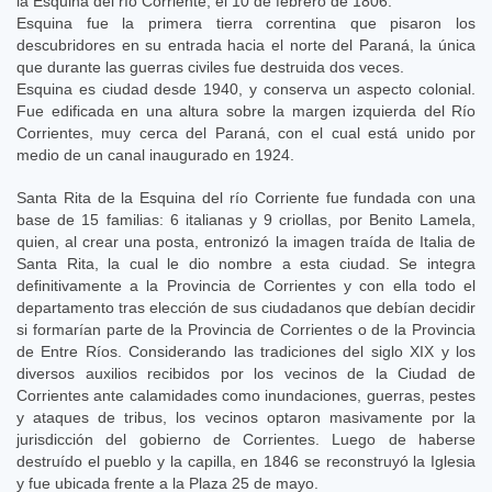
la Esquina del río Corriente, el 10 de febrero de 1806.
Esquina fue la primera tierra correntina que pisaron los
descubridores en su entrada hacia el norte del Paraná, la única
que durante las guerras civiles fue destruida dos veces.
Esquina es ciudad desde 1940, y conserva un aspecto colonial.
Fue edificada en una altura sobre la margen izquierda del Río
Corrientes, muy cerca del Paraná, con el cual está unido por
medio de un canal inaugurado en 1924.
Santa Rita de la Esquina del río Corriente fue fundada con una
base de 15 familias: 6 italianas y 9 criollas, por Benito Lamela,
quien, al crear una posta, entronizó la imagen traída de Italia de
Santa Rita, la cual le dio nombre a esta ciudad. Se integra
definitivamente a la Provincia de Corrientes y con ella todo el
departamento tras elección de sus ciudadanos que debían decidir
si formarían parte de la Provincia de Corrientes o de la Provincia
de Entre Ríos. Considerando las tradiciones del siglo XIX y los
diversos auxilios recibidos por los vecinos de la Ciudad de
Corrientes ante calamidades como inundaciones, guerras, pestes
y ataques de tribus, los vecinos optaron masivamente por la
jurisdicción del gobierno de Corrientes. Luego de haberse
destruído el pueblo y la capilla, en 1846 se reconstruyó la Iglesia
y fue ubicada frente a la Plaza 25 de mayo.