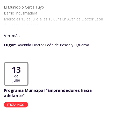
El Municipio Cerca Tuyo
Barrio Indusmadera
Miércoles 13 de julio a las 10:00hs.En Avenida Doctor León
de Pesoa y Figueroa.
Atenciones de:
Ver más
*secretaria de acción social.
*Secretaria de obras y servicios públicos.
Lugar:
Avenida Doctor León de Pesoa y Figueroa
*Secretaria de producción.
*Dirección de rentas.
*Dirección de educación y cultura.
*Dpto. de bromatología.
13
*Peluquería gratis.
de
Julio
Programa Municipal "Emprendedores hacia
adelante"
ITUZAINGÓ