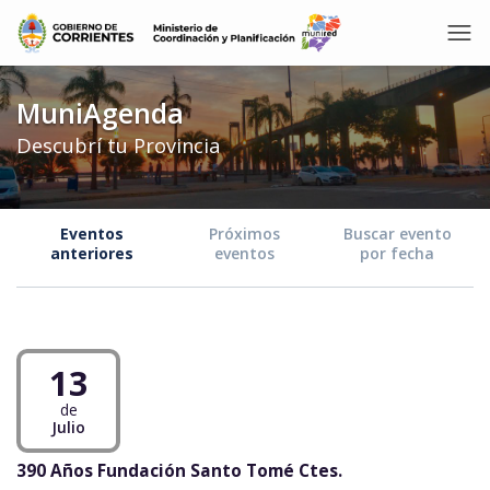
MuniAgenda
Descubrí tu Provincia
Eventos
Próximos
Buscar evento
anteriores
eventos
por fecha
13
de
Julio
390 Años Fundación Santo Tomé Ctes.