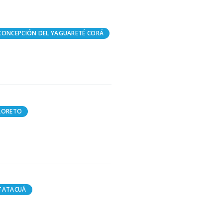
CONCEPCIÓN DEL YAGUARETÉ CORÁ
LORETO
TATACUÁ