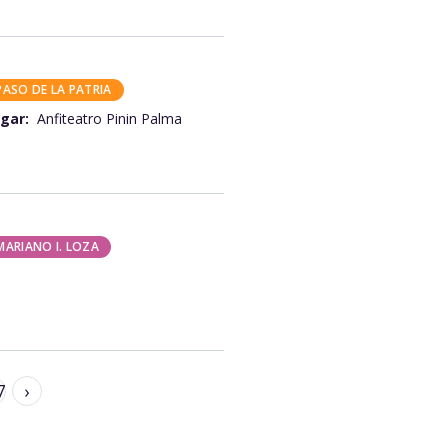
PASO DE LA PATRIA
gar:
Anfiteatro Pinin Palma
MARIANO I. LOZA
7
›