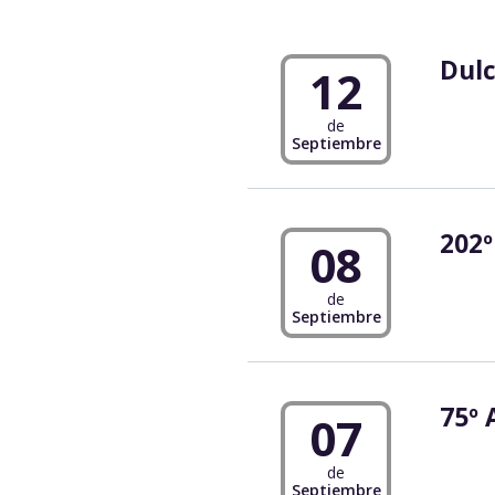
Dul
12
de
Septiembre
202º
08
de
Septiembre
75º 
07
de
Septiembre