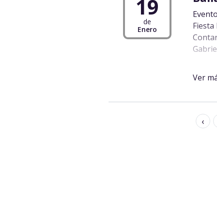
19
Evento
de
Fiesta
Enero
Contar
Gabriel
Barrio
Los Nu
Ver m
Embaja
‹