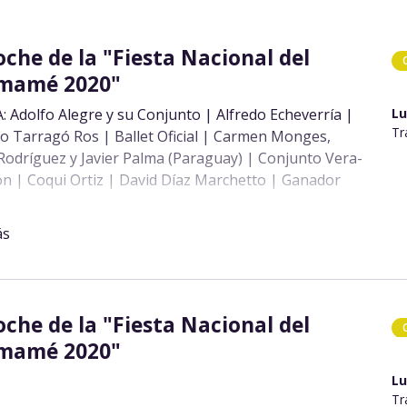
oche de la "Fiesta Nacional del
mamé 2020"
: Adolfo Alegre y su Conjunto | Alfredo Echeverría |
Lu
Tr
o Tarragó Ros | Ballet Oficial | Carmen Monges,
Rodríguez y Javier Palma (Paraguay) | Conjunto Vera-
 | Coqui Ortiz | David Díaz Marchetto | Ganador
esta: “A cuatro voces” – Juego Culturales Correntinos,
ntes Capital | Gustavo Galeano y su Luna Payesera |
ás
ivas y Facundo Rodríguez | Ipú Porá | Jesús y Diana
(Colonia Pellegrini) | Los Mercedeños | Los Vecinos |
andriscina | Luis Moulín y Belén Belcastro «Cara con
| Matias Galarza y la Orquesta Chamamecera | Pedro
oche de la "Fiesta Nacional del
 Ramona Galarza y María Ofelia junto a Aníbal
mamé 2020"
ado | Raúl Barboza | Verónica Noguera | Vicky
z | Yangos (RS)
Lu
Tr