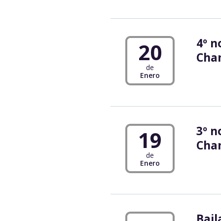
4º n
20
Cha
de
Enero
3º n
19
Cha
de
Enero
Bail