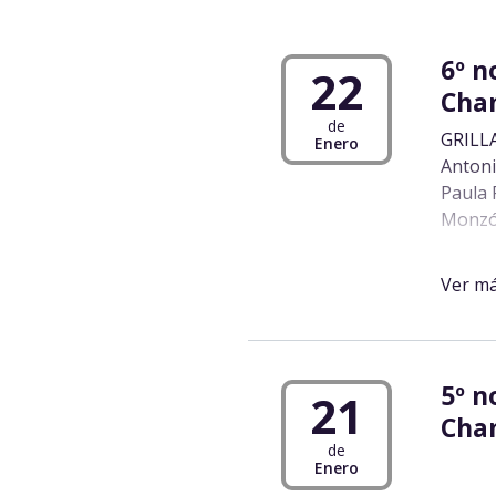
6º n
22
Cha
de
GRILLA
Enero
Antoni
Paula 
Monzón
Pre Fi
Corrie
Ver m
Hugo R
Frete 
Luis L
Cara» 
5º n
21
Ríos |
Cha
Maldon
de
Sánche
Enero