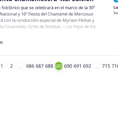
 folclórico que se celebrará en el marco de la 30º
Lu
So
 Nacional y 16º Fiesta del Chamamé de Mercosur.
á con la conducción especial de Myriam Fleitas y
a Cosarinsky. Grilla de Artistas: - Los Hijos de los
s - La Pilarcita - Giannela Niwoyda - La Guepa Ché -
evos Vecinos - Nino Ramírez - Agustín Acuña -
ás
da Playadito
1
2
...
686
687
688
689
690
691
692
...
715
71