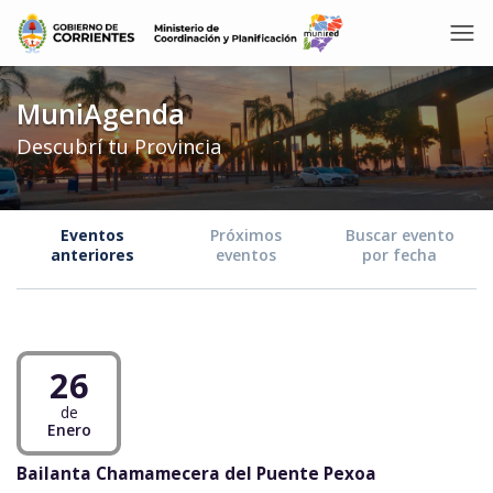
MuniAgenda
Descubrí tu Provincia
Eventos
Próximos
Buscar evento
anteriores
eventos
por fecha
26
de
Enero
Bailanta Chamamecera del Puente Pexoa