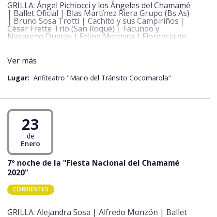
GRILLA: Ángel Pichiocci y los Ángeles del Chamamé
| Ballet Oficial | Blas Martínez Riera Grupo (Bs As)
| Bruno Sosa Trotti | Cachito y sus Campiriños |
César Frette Trio (San Roque) | Facundo y
Nazareno Duarte | Felipe Moreyra | Florencia de
Pompert | Gabino Chávez (Bs As) | Ganador
Chamamé 2.0 | Grupo Iberá | Grupo Lisandro y el
Zurdo Benjamín | Jorge Guedes y Familia | Juancito
Ver más
Güenaga y su conjunto | Las Guaynas Porá | Las
Paraguayas | Lisandro y el zurdo Benjamín | Los
Lugar:
Anfiteatro "Mario del Tránsito Cocomarola"
Alonsitos | Matías González y José Álvarez | Pablo
Chamorro | Panchito Galarza | Raúl Noguera y
Ricardo Panissa Marconi | Sangre Paiubrera
(Mercedes) | Silvina Escalante | Simón de Jesús
Palacios | Tania Torres (Formosa) | Ganador Pre
23
Fiesta: Carlos Alberto Ríos – Sede Posadas,
Misiones |
de
Enero
7º noche de la "Fiesta Nacional del Chamamé
2020"
CORRIENTES
GRILLA: Alejandra Sosa | Alfredo Monzón | Ballet