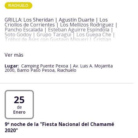
RIACHUELO
GRILLA: Los Sheridan | Agustín Duarte | Los
Criollos de Corrientes | Los Mellizos Rodriguez |
Pancho Escalada | Esteban Aguirre Espíndola |
Soto Godoy | Grupo Taragüi | Los Guepa Che |
Trébol de Ases con Gustavo Miqueri | Cristian
Vazquez y su Conjunto | Los Hermanos Benitez |
Agustín Acuña y su Conjunto | Ulisez Veron y su
Conjunto | Sanluiseñísimo Tato Ramirez |
Ver más
ENTRADA LIBRE Y GRATUITA
Lugar:
Camping Puente Pexoa | Av. Luis A. Mojarrita
2000, Barrio Paso Pesoa, Riachuelo
25
de
Enero
9º noche de la "Fiesta Nacional del Chamamé
2020"