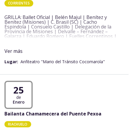
CORRIENTES
GRILLA: Ballet Oficial | Belén Majul | Benítez y
Benítez (Misiones) | C. Brasil (SC) | Cacho
Espindola | Consuelo Castillo | Delegación de la
Provincia de Misiones | Delvalle – Fernández –
Galarza | Eduardo Romero | Fuelles Correntinos |
Ganador Pre Fiesta – Mario Antonio Ramírez – Sede
Villa Guillermina | Grupo Nuevo Amanecer (Santa
Fé) | Grupo Nuevo Horizonte (Ituzaingó) | Grupo
Ver más
Ñamandú | Hugo Leiva y la Nueva Estirpe | Juan
Pedro Sorribes | Mirian Asuad y Martín Chemes |
Lugar:
Anfiteatro "Mario del Tránsito Cocomarola"
Néstor y Ariel Acuña | Néstor y los caminantes
(Paraguay) | Orquesta Chamame Kuñá | Pancho
Escalada y su conjunto | Quinteto Cocomarola |
Ramón Ayala | Sentimiento Montielero (San
Vicente) | Sonia Álvarez | Trébol de Ases con
25
Gustavo Miqueri | Tupá y el Movimiento Corriente
Nueva |
de
Enero
Bailanta Chamamecera del Puente Pexoa
RIACHUELO