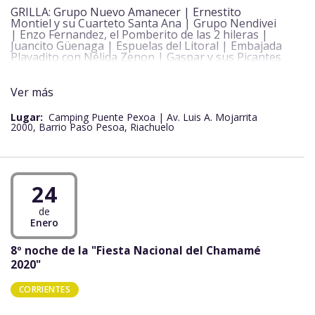
GRILLA: Grupo Nuevo Amanecer | Ernestito
Montiel y su Cuarteto Santa Ana | Grupo Nendivei
| Enzo Fernandez, el Pomberito de las 2 hileras |
Juancito Güenaga | Espuelas del Litoral | Embajada
Playadito con Nélida Zenon | Gaspar y sus Picantes
| José Aquino y sus Reyes | Alcides Fernandez y su
Conjunto | Los Caminantes del Gaucho Gil | La
Unión del Paraná | Ñembotavy Chamamecero |
Ver más
Los Hermanos Romero | ENTRADA LIBRE Y
GRATUITA
Lugar:
Camping Puente Pexoa | Av. Luis A. Mojarrita
2000, Barrio Paso Pesoa, Riachuelo
24
de
Enero
8º noche de la "Fiesta Nacional del Chamamé
2020"
CORRIENTES