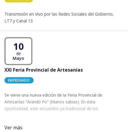
Transmisión en Vivo por las Redes Sociales del Gobierno,
LT7 y Canal 13
10
de
Mayo
XXI Feria Provincial de Artesanías
EMPEDRADO
Se viene una nueva edición de la Feria Provincial de
Artesanías “Arandú Po” (Manos sabias). En esta
oportunidad, este encuentro ya tradicional de los
principales representantes del sector se llevará adelante del
8 al 10 de mayo en la plaza 25 de mayo de la localidad de
Ver más
Empedrado.