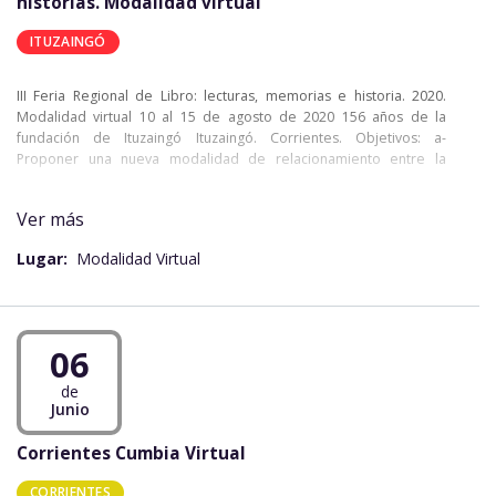
historias. Modalidad virtual
ITUZAINGÓ
III Feria Regional de Libro: lecturas, memorias e historia. 2020.
Modalidad virtual 10 al 15 de agosto de 2020 156 años de la
fundación de Ituzaingó Ituzaingó. Corrientes. Objetivos: a-
Proponer una nueva modalidad de relacionamiento entre la
sociedad, el libro, las multi-plataformas y conocimiento. b-
Reflexionar sobre la relevancia del libro en las situaciones de
Ver más
contingencia y crisis humana. c- Comprender las interrelaciones
entre tecnología, libro y acción socio-comunitaria. Acciones
Lugar:
Modalidad Virtual
Virtuales Generales a- Conferencias b- Presentación de libros c-
Cursos d- Charlas e- Presentaciones artísticas f- Muestras
históricas on-line g- Presentación de rescate patrimonial on-line de
Ituzaingó
06
de
Junio
Corrientes Cumbia Virtual
CORRIENTES