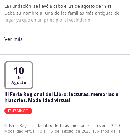
La Fundación se llevó a cabo el 21 de agosto de 1941.
Debe su nombre a una de las familias más antiguas del
lugar ya que en un principio el vecindario
se congregó en su inmediación tomando este nombre la
Estación y p
osteriormente el pueblo
Ver más
en homenaje a las propietarias del campo sobre el cual
se asentó la población: Adelaida y Tránsita Pucheta.
Historia del municipio en el siguiente enlace:
10
https://munired.mcypcorrientes.gob.ar/municipio/parada-
pucheta
de
Agosto
III Feria Regional del Libro: lecturas, memorias e
historias. Modalidad virtual
ITUZAINGÓ
III Feria Regional de Libro: lecturas, memorias e historia. 2020.
Modalidad virtual 10 al 15 de agosto de 2020 156 años de la