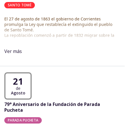
SANTO TOMÉ
El 27 de agosto de 1863 el gobierno de Corrientes
promulga la Ley que restablecía el extinguido el pueblo
de Santo Tomé.
La repoblación comenzó a partir de 1832 migrar sobre la
campiña de Santo Tomé, tiempos en que el comandante
Juan Cabañas suscribió con el gobierno correntino una
Ver más
convención relativa a la incorporación de esa zona a la
jurisdicción correntina. Cuando sus vecinos regresaron
tras pasar los furibundos ataques portugueses, se
reinstalaron, pero esta vez más al sur, en el lugar
llamado San Juan del Hormiguero, frente al paso San
21
Borja.
de
Para más información sobre Santo Tomé ingrese al
Agosto
siguiente link:
https://munired.mcypcorrientes.gob.ar/municipio/santo-tome
79° Aniversario de la Fundación de Parada
Pucheta
PARADA PUCHETA