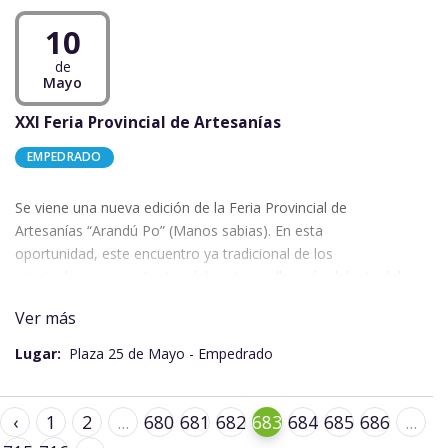
10
de
Mayo
XXI Feria Provincial de Artesanías
EMPEDRADO
Se viene una nueva edición de la Feria Provincial de
Artesanías “Arandú Po” (Manos sabias). En esta
oportunidad, este encuentro ya tradicional de los
principales representantes del sector se llevará adelante del
8 al 10 de mayo en la plaza 25 de mayo de la localidad de
Ver más
Empedrado.
Con ese propósito, el Instituto de Cultura de Corrientes, a
Lugar:
Plaza 25 de Mayo - Empedrado
través del Museo de Artesanías Tradicionales Folclóricas y
en conjunto con la Municipalidad de Empedrado, abrirá la
convocatoria a los artesanos interesados en participar. La
‹
1
2
...
680
681
682
683
684
685
686
...
misma estará vigente desde el 9 de marzo y hasta el 10 de