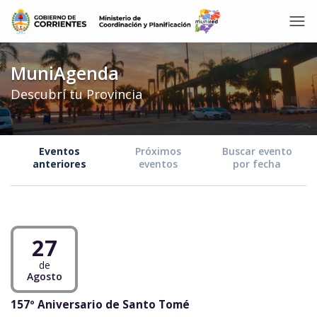
MuniAgenda
Descubrí tu Provincia
Eventos
Próximos
Buscar evento
anteriores
eventos
por fecha
27
de
Agosto
157º Aniversario de Santo Tomé