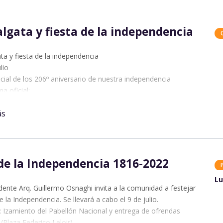
lgata y fiesta de la independencia
ta y fiesta de la independencia
ulio
icial de los 206º aniversario de nuestra independencia
a oficial:
 Izamiento Pabellón Nacional.
ás
 Cabalgata de la Independencia
 Acto Central (Escuela nº488 Carlos Julio Mauriño, Pje.
)
 Almuerzo y Peña Folklórica.
 Actividades Campestres y Juegos Tradicionales.
de la Independencia 1816-2022
Lu
ndente Arq. Guillermo Osnaghi invita a la comunidad a festejar
e la Independencia. Se llevará a cabo el 9 de julio.
: Izamiento del Pabellón Nacional y entrega de ofrendas
 (Plaza Federico Leloir)