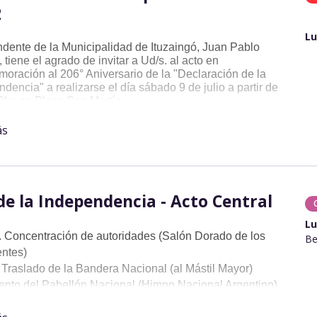
2
Lu
endente de la Municipalidad de Ituzaingó, Juan Pablo
 tiene el agrado de invitar a Ud/s. al acto en
oración al 206° Aniversario de la "Declaración de la
dencia" a realizarse el día sábado 9 de julio a partir de
00hs en Plaza San Martín.
PROGRAMA
ás
- Izamiento Pabellón Nacional - Plaza San Martín.
- Saludo Protocolar - Centro Cultural.
- Solemne Te Deum - Parroquia San Juan Bautista.
 Acto Central - Frente al Centro Cultural.
de la Independencia - Acto Central
Lu
. Concentración de autoridades (Salón Dorado de los
Be
entes)
 Traslado de la Bandera Nacional (al Mástil Mayor)
iento del Pabellón Nacional (Himno Nacional Argentino)
um Parroquia (Nuestra Señora del Pilar)