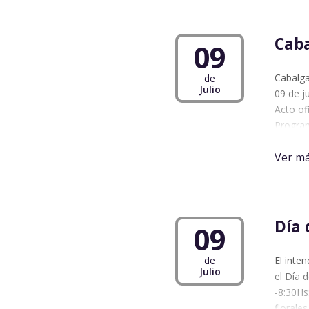
Caba
09
Cabalga
de
Julio
09 de j
Acto of
Program
08:45hs
Ver m
09:00hs
11:00hs
Capillita
12:00hs
13:00hs
Día 
09
El inte
de
Julio
el Día d
-8:30Hs
florales