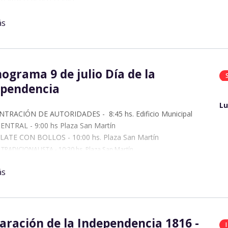
: Chocolate patrio. Medano Histórico (Salta y Mariano
ás
)
: Desfile Cívico-Militar (por Av. Mariano Moreno).
ograma 9 de julio Día de la
ependencia
Lu
TRACIÓN DE AUTORIDADES - 8:45 hs. Edificio Municipal
ENTRAL - 9:00 hs Plaza San Martín
ATE CON BOLLOS - 10:00 hs. Plaza San Martín
 TRADICIONALISTA - 10:30 hs. Plaza San Martín
DA - 11:00 hs. Campo de Margarita Verón
ás
TRO "ÑANDE ROGA SAN CARLOS" – 17:00 hs. Polideportivo
al
aración de la Independencia 1816 -