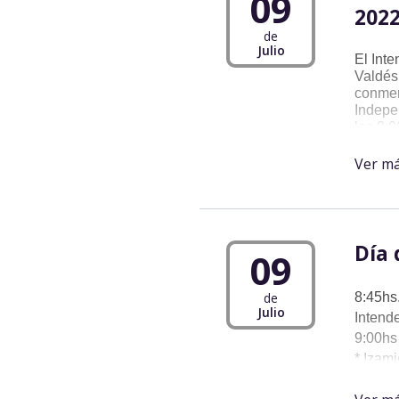
09
202
de
Julio
El Int
Valdés,
conmem
Indepen
las 8:
Ver m
8:00hs 
8:25hs 
9:00hs 
9:30hs -
Día 
09
de
8:45hs
Julio
Intend
9:00hs
* Izam
* Tede