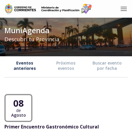
MuniAgenda
Descubrí tu Provincia
Eventos
Próximos
Buscar evento
anteriores
eventos
por fecha
08
de
Agosto
Primer Encuentro Gastronómico Cultural