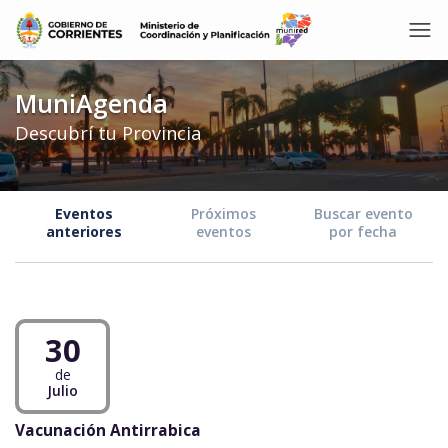
MuniAgenda
Descubrí tu Provincia
Eventos
Próximos
Buscar evento
anteriores
eventos
por fecha
30
de
Julio
Vacunación Antirrabica