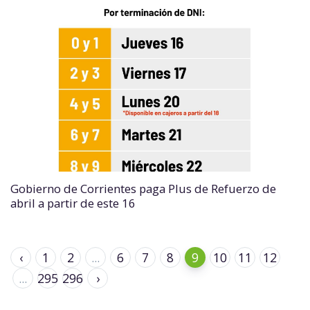
Gobierno de Corrientes paga Plus de Refuerzo de
abril a partir de este 16
‹
1
2
...
6
7
8
9
10
11
12
...
295
296
›