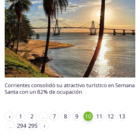
Corrientes consolidó su atractivo turístico en Semana
Santa con un 82% de ocupación
‹
1
2
...
7
8
9
10
11
12
13
...
294
295
›