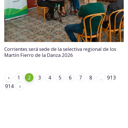
Corrientes será sede de la selectiva regional de los
Martín Fierro de la Danza 2026
‹
1
2
3
4
5
6
7
8
...
913
914
›