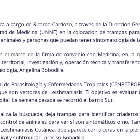
ica a cargo de Ricardo Cardozo, a través de la Dirección Ge
ltad de Medicina (UNNE) en la colocación de trampas para
 animales y personas que puedan tener sintomatología de la
en el marco de la firma de convenio con Medicina, en la r
erritorial, investigación y, operación técnica y transferenc
iología, Angelina Bobodilla.
al de Parasitología y Enfermedades Tropicales (CENPETROP
ue son vectores de Leishmaniasis. El objetivo es evaluar 
pital. La semana pasada se recorrió el barrio Sur.
aliza la búsqueda, deja trampas para identificar criadero
 control de animales para ver sí son sintomáticos o no. T
Leishmaniasis Cutánea, que aparece con úlceras en la piel.
cal y subtropical”, precisó Bobadilla.