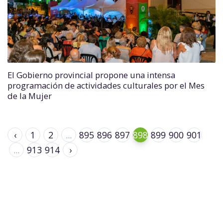
El Gobierno provincial propone una intensa
programación de actividades culturales por el Mes
de la Mujer
‹
1
2
...
895
896
897
898
899
900
901
...
913
914
›