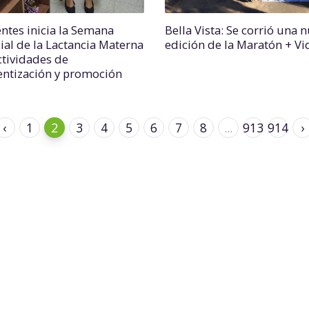
entes inicia la Semana
Bella Vista: Se corrió una 
al de la Lactancia Materna
edición de la Maratón + Vi
ctividades de
entización y promoción
‹
1
2
3
4
5
6
7
8
...
913
914
›