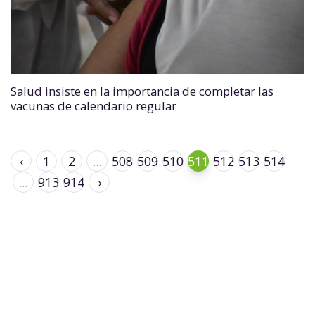
Salud insiste en la importancia de completar las
vacunas de calendario regular
‹
1
2
...
508
509
510
511
512
513
514
...
913
914
›