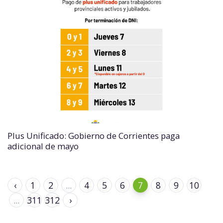
Plus Unificado: Gobierno de Corrientes paga
adicional de mayo
‹
1
2
...
4
5
6
7
8
9
10
...
311
312
›