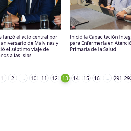
 lanzó el acto central por
Inició la Capacitación Integ
 aniversario de Malvinas y
para Enfermería en Atenci
ió el séptimo viaje de
Primaria de la Salud
nos a las Islas
1
2
...
10
11
12
13
14
15
16
...
291
29