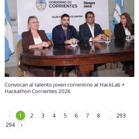
Convocan al talento joven correntino al HackLab +
Hackathon Corrientes 2026
‹
1
2
3
4
5
6
7
8
...
293
294
›