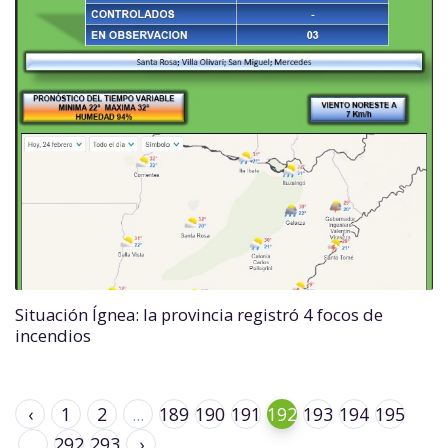
Situación Ígnea: la provincia registró 4 focos de
incendios
‹
1
2
...
189
190
191
192
193
194
195
...
292
293
›