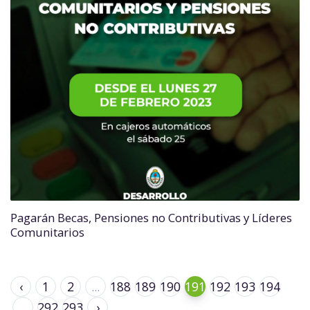
Pagarán Becas, Pensiones no Contributivas y Líderes
Comunitarios
‹
1
2
...
188
189
190
191
192
193
194
...
292
293
›