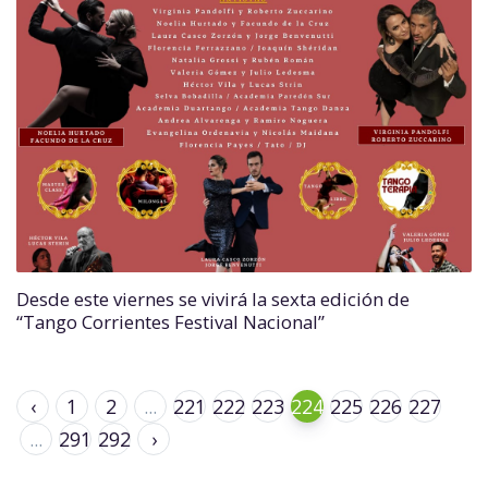
Desde este viernes se vivirá la sexta edición de
“Tango Corrientes Festival Nacional”
‹
1
2
...
221
222
223
224
225
226
227
...
291
292
›