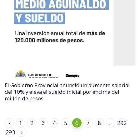
El Gobierno Provincial anunció un aumento salarial
del 10% y eleva el sueldo inicial por encima del
millón de pesos
‹
1
2
3
4
5
6
7
8
...
292
293
›