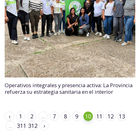
Operativos integrales y presencia activa: La Provincia
refuerza su estrategia sanitaria en el interior
‹
1
2
...
7
8
9
10
11
12
13
...
311
312
›