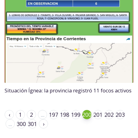
Situación Ígnea: la provincia registró 11 focos activos
‹
1
2
...
197
198
199
200
201
202
203
...
300
301
›