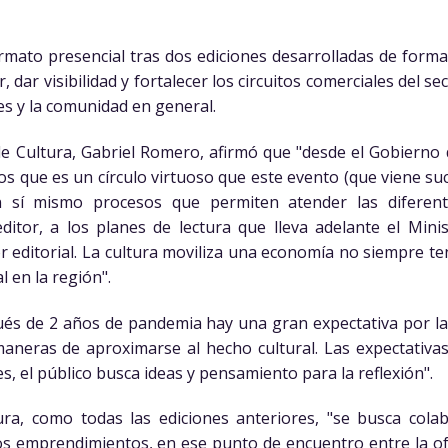
mato presencial tras dos ediciones desarrolladas de forma
 dar visibilidad y fortalecer los circuitos comerciales del se
es y la comunidad en general.
 de Cultura, Gabriel Romero, afirmó que "desde el Gobierno
os que es un círculo virtuoso que este evento (que viene s
 sí mismo procesos que permiten atender las diferente
ditor, a los planes de lectura que lleva adelante el Mini
or editorial. La cultura moviliza una economía no siempre ten
l en la región".
s de 2 años de pandemia hay una gran expectativa por la 
neras de aproximarse al hecho cultural. Las expectativa
les, el público busca ideas y pensamiento para la reflexión".
ura, como todas las ediciones anteriores, "se busca colab
vos emprendimientos, en ese punto de encuentro entre la of