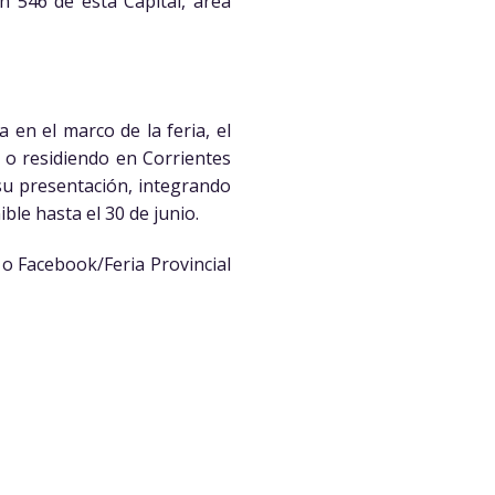
n 546 de esta Capital, área
 en el marco de la feria, el
s o residiendo en Corrientes
su presentación, integrando
le hasta el 30 de junio.
; o Facebook/Feria Provincial