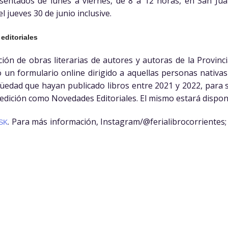
entados de lunes a viernes, de 8 a 12 horas, en San Jua
el jueves 30 de junio inclusive.
editoriales
ción de obras literarias de autores y autoras de la Provincia
tó un formulario online dirigido a aquellas personas nativa
üedad que hayan publicado libros entre 2021 y 2022, para 
edición como Novedades Editoriales. El mismo estará disponib
. Para más información, Instagram/@
ferialibrocorrientes
4SK