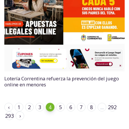
Lotería Correntina refuerza la prevención del juego
online en menores
‹
1
2
3
4
5
6
7
8
...
292
293
›