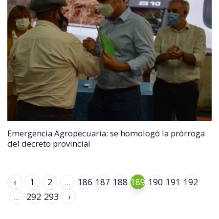
Emergencia Agropecuaria: se homologó la prórroga
del decreto provincial
‹
1
2
...
186
187
188
189
190
191
192
...
292
293
›