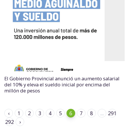
El Gobierno Provincial anunció un aumento salarial
del 10% y eleva el sueldo inicial por encima del
millón de pesos
‹
1
2
3
4
5
6
7
8
...
291
292
›