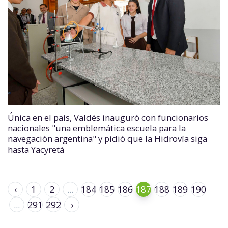
Única en el país, Valdés inauguró con funcionarios
nacionales "una emblemática escuela para la
navegación argentina" y pidió que la Hidrovía siga
hasta Yacyretá
‹
1
2
...
184
185
186
187
188
189
190
...
291
292
›