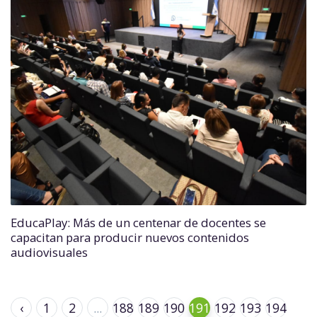
EducaPlay: Más de un centenar de docentes se
capacitan para producir nuevos contenidos
audiovisuales
‹
1
2
...
188
189
190
191
192
193
194