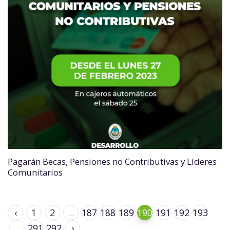
Pagarán Becas, Pensiones no Contributivas y Líderes
Comunitarios
‹
1
2
...
187
188
189
190
191
192
193
...
291
292
›