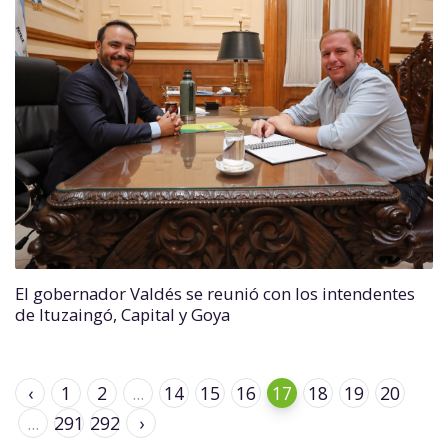
El gobernador Valdés se reunió con los intendentes
de Ituzaingó, Capital y Goya
‹
1
2
...
14
15
16
17
18
19
20
...
291
292
›