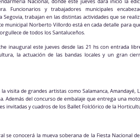
ndarmería Nacional, donde este jueves dará inicio la edi
ura. Funcionarios y trabajadores municipales encabez
 Segovia, trabajan en las distintas actividades que se reali
e municipal Norberto Villordo está en cada detalle para que 
orgullece de todos los Santaluceños.
he inaugural este jueves desde las 21 hs con entrada libre
icultura, la actuación de las bandas locales y un gran cie
 la visita de grandes artistas como Salamanca, Amandayé, 
ona. Además del concurso de embalaje que entrega una moto
s invitadas y cuadros de los Ballet Folclórico de la Horticul
al se conocerá la mueva soberana de la Fiesta Nacional de