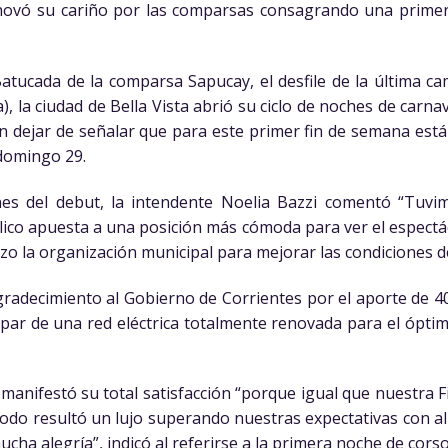
enovó su cariño por las comparsas consagrando una prime
atucada de la comparsa Sapucay, el desfile de la última c
), la ciudad de Bella Vista abrió su ciclo de noches de carna
in dejar de señalar que para este primer fin de semana est
 domingo 29.
nes del debut, la intendente Noelia Bazzi comentó “Tuv
lico apuesta a una posición más cómoda para ver el espectá
zo la organización municipal para mejorar las condiciones 
gradecimiento al Gobierno de Corrientes por el aporte de 
a par de una red eléctrica totalmente renovada para el óptim
anifestó su total satisfacción “porque igual que nuestra Fi
todo resultó un lujo superando nuestras expectativas con a
ha alegría”, indicó al referirse a la primera noche de corso