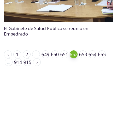
El Gabinete de Salud Pública se reunió en
Empedrado
‹
1
2
...
649
650
651
652
653
654
655
...
914
915
›