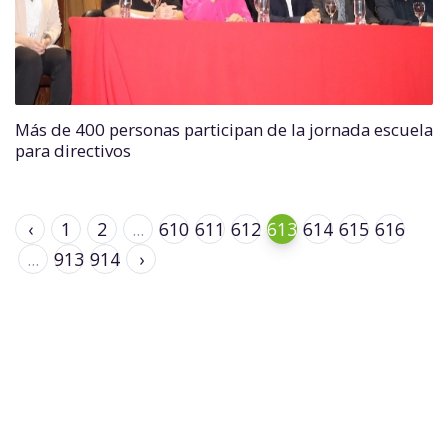
Más de 400 personas participan de la jornada escuela
para directivos
‹
1
2
...
610
611
612
613
614
615
616
...
913
914
›