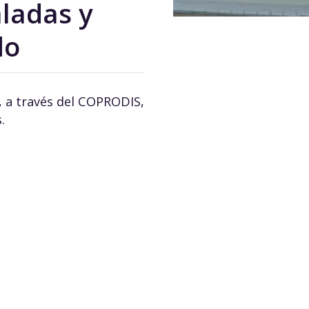
aladas y
do
a, a través del COPRODIS,
.