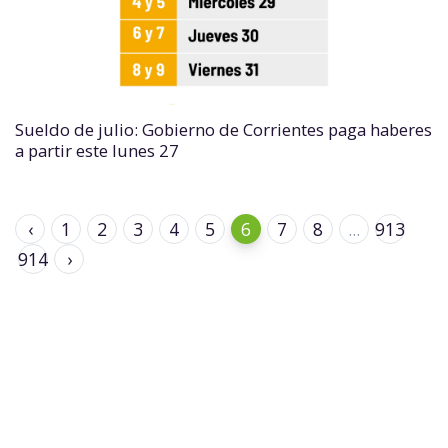
Sueldo de julio: Gobierno de Corrientes paga haberes
a partir este lunes 27
‹
1
2
3
4
5
6
7
8
...
913
914
›