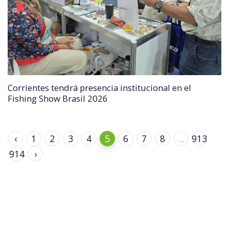
Corrientes tendrá presencia institucional en el
Fishing Show Brasil 2026
‹
1
2
3
4
5
6
7
8
...
913
914
›