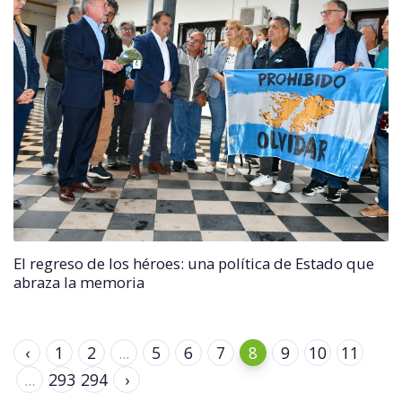
El regreso de los héroes: una política de Estado que
abraza la memoria
‹
1
2
...
5
6
7
8
9
10
11
...
293
294
›