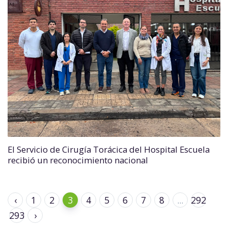
El Servicio de Cirugía Torácica del Hospital Escuela
recibió un reconocimiento nacional
‹
1
2
3
4
5
6
7
8
...
292
293
›