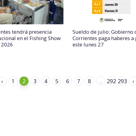
entes tendrá presencia
Sueldo de julio: Gobierno 
tucional en el Fishing Show
Corrientes paga haberes a 
l 2026
este lunes 27
‹
1
2
3
4
5
6
7
8
...
292
293
›