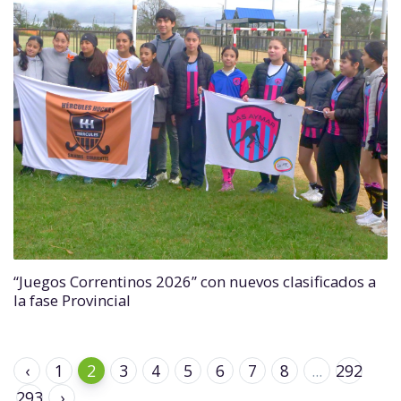
“Juegos Correntinos 2026” con nuevos clasificados a
la fase Provincial
‹
1
2
3
4
5
6
7
8
...
292
293
›