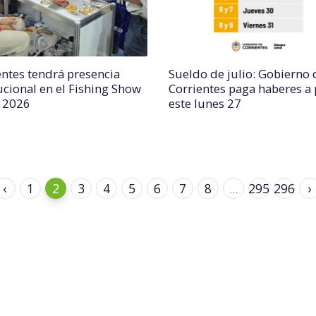
entes tendrá presencia
Sueldo de julio: Gobierno 
tucional en el Fishing Show
Corrientes paga haberes a 
l 2026
este lunes 27
‹
1
2
3
4
5
6
7
8
...
295
296
›