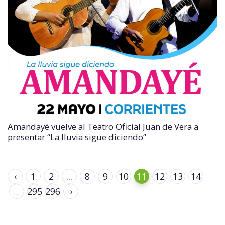
Amandayé vuelve al Teatro Oficial Juan de Vera a
presentar “La lluvia sigue diciendo”
‹
1
2
...
8
9
10
11
12
13
14
...
295
296
›