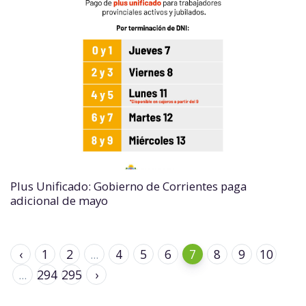
Plus Unificado: Gobierno de Corrientes paga
adicional de mayo
‹
1
2
...
4
5
6
7
8
9
10
...
294
295
›